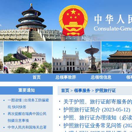
首页
总领事致辞
总领馆信息
领
重要通知
首页
>
领事服务
>
护照旅行证
一图读懂 | 出境务工防骗避
关于护照、旅行证邮寄服务
坑 快问快答
护照旅行证简介
(2023-05-12)
再次提醒在瑞典中国公民
护照、旅行证办理须知（必
拍摄注意事项
护照旅行证业务常见问答
(20
中华人民共和国海关总署