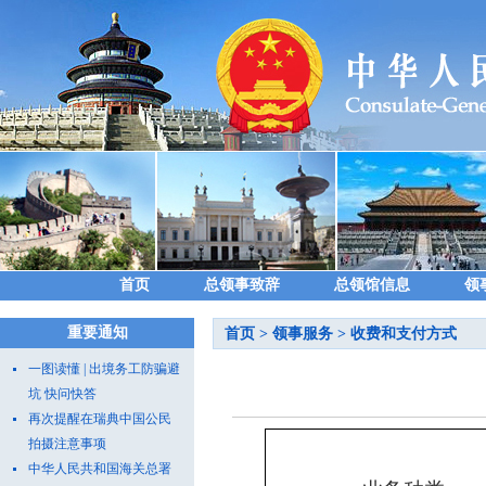
首页
总领事致辞
总领馆信息
领
重要通知
首页
>
领事服务
>
收费和支付方式
一图读懂 | 出境务工防骗避
坑 快问快答
再次提醒在瑞典中国公民
拍摄注意事项
中华人民共和国海关总署