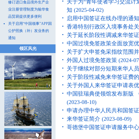
关于为“青年使者学习交流计划
修订进口食品境外生产企
知
(2025-04-02)
业注册管理制度为输华食
品贸易提供更多便利
启用中国签证在线办理的通
关于启用“中国领事”APP因
香港特别行政区入境事务处
公护照换（补）发业务的
关于延长阶段性调减来华签
通知
中国过境免签政策全面放宽
领区风光
关于扩大申签免采指纹范围
外国人过境免签政策
(2024-07
关于继续对部分短期来华人
关于阶段性减免来华签证费
关于外国人来华签证申请表
中国驻瑞典使领馆发布新版 
(2023-08-10)
申请办理中华人民共和国签
来华签证简介
(2023-08-09)
哥德堡中国签证申请服务中