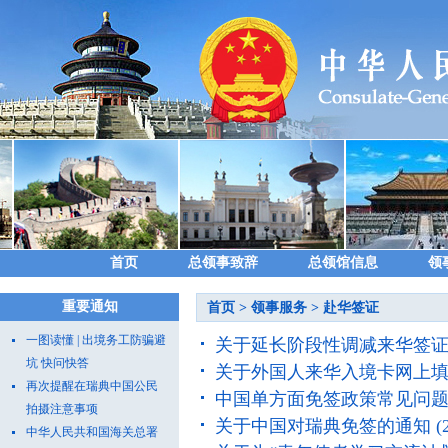
首页
总领事致辞
总领馆信息
领
重要通知
首页
>
领事服务
>
赴华签证
一图读懂 | 出境务工防骗避
关于延长阶段性调减来华签
坑 快问快答
关于外国人来华入境卡网上
再次提醒在瑞典中国公民
中国单方面免签政策常见问
拍摄注意事项
关于中国对瑞典免签的通知
(
中华人民共和国海关总署