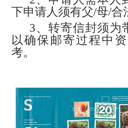
下申请人须有父/母/
3
、转寄
信封须为
以确保邮寄过程中资
考。