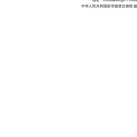
地址：Grönsakstorget 3 Got
中华人民共和国驻哥德堡总领馆 版权所有 