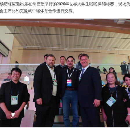
领事杨培栋应邀出席在哥德堡举行的2026年世界大学生啦啦操锦标赛，现
会主席比约克曼就中瑞体育合作进行交流。