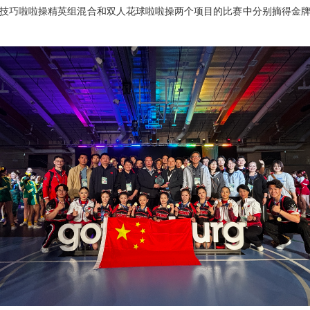
技巧啦啦操精英组混合和双人花球啦啦操两个项目的比赛中分别摘得金