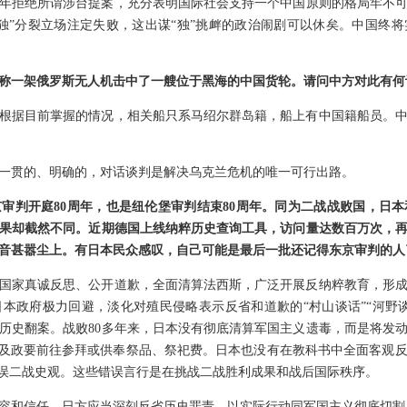
0年拒绝所谓涉台提案，充分表明国际社会支持一个中国原则的格局牢不可破
独”分裂立场注定失败，这出谋“独”挑衅的政治闹剧可以休矣。中国终
称一架俄罗斯无人机击中了一艘位于黑海的中国货轮。请问中方对此有何
根据目前掌握的情况，相关船只系马绍尔群岛籍，船上有中国籍船员。
一贯的、明确的，对话谈判是解决乌克兰危机的唯一可行出路。
审判开庭80周年，也是纽伦堡审判结束80周年。同为二战战败国，日
果却截然不同。近期德国上线纳粹历史查询工具，访问量达数百万次，
音甚嚣尘上。有日本民众感叹，自己可能是最后一批还记得东京审判的人
国家真诚反思、公开道歉，全面清算法西斯，广泛开展反纳粹教育，形
本政府极力回避，淡化对殖民侵略表示反省和道歉的“村山谈话”“河野
历史翻案。战败80多年来，日本没有彻底清算军国主义遗毒，而是将发
相及政要前往参拜或供奉祭品、祭祀费。日本也没有在教科书中全面客观
错误二战史观。这些错误言行是在挑战二战胜利成果和战后国际秩序。
容和信任。日方应当深刻反省历史罪责，以实际行动同军国主义彻底切割