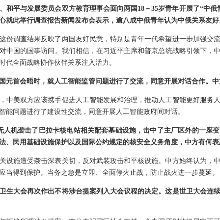
、和平与发展委员会双方教育理事会面向两国18－35岁青年开展了“中俄
心就此举行调查报告新闻发布会表示，逾八成中俄青年认为中俄关系友好
这份调查结果反映了两国友好民意，特别是青年一代希望进一步加强交
对中国的国事访问。我们相信，在习近平主席和普京总统战略引领下，
时代全面战略协作伙伴关系注入活力。
国元首会晤时，就人工智能监管问题进行了交流，同意开展对话合作。中
，中美双方应该携手促进人工智能发展和治理，推动人工智能更好服务
智能问题进行了建设性交流，同意开展人工智能政府间对话。
架无人机袭击了巴拉卡核电站相关配套基础设施，击中了主厂区外的一座
法、民用基础设施保护以及国际公约规定的核安全义务角度，中方有何表
关设施遭受袭击深表关切，反对武装攻击和平核设施。中方始终认为，
应当得到保护。当务之急是立即、全面停火止战，防止战火进一步蔓延。
界卫生大会再次作出不将涉台提案列入大会议程的决定。这是世卫大会连续