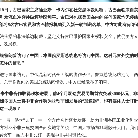
18日，古巴国家主席迪亚斯—卡内尔在社交媒体发帖称，古巴面临来自
引发流血冲突并破坏地区和平。古巴对包括美国在内的任何国家均无侵
部将9名古巴官员和古巴情报机构列入新一轮制裁名单。中方对此有何评
法依据的非法单边制裁，坚定支持古巴维护国家主权和安全，敦促美方
、发展权。
统特朗普访问了中国，本周俄罗斯总统也将访问中国。这种元首外交的
怎样的信息？
进行国事访问。中俄是新时代全面战略协作伙伴。普京总统此访期间，
。关于你提到的美国总统访问情况，中方已经发布了消息。
来中非合作取得积极进展，前4个月双边贸易同期首次突破8000亿元。
洲多国人士将中非合作称为拉动非洲发展的“加速器”。也有媒体人士呼
这一现象？
“一带一路”框架下，中非全方位合作蓬勃发展，助力非洲各国工业化和
中方对53个非洲建交国全面实施零关税，中国大市场向非洲敞开大门。我
发展快车，融入中非友好，实现中非共同现代化。