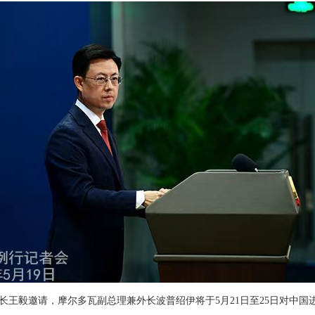
长王毅邀请，摩尔多瓦副总理兼外长波普绍伊将于5月21日至25日对中国