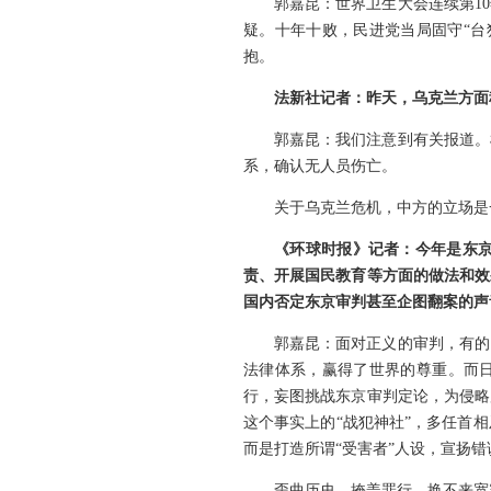
郭嘉昆：世界卫生大会连续第1
疑。十年十败，民进党当局固守“台
抱。
法新社记者：昨天，乌克兰方面
郭嘉昆：我们注意到有关报道。
系，确认无人员伤亡。
关于乌克兰危机，中方的立场是
《环球时报》记者：今年是东京
责、开展国民教育等方面的做法和效
国内否定东京审判甚至企图翻案的声
郭嘉昆：面对正义的审判，有的
法律体系，赢得了世界的尊重。而日
行，妄图挑战东京审判定论，为侵略
这个事实上的“战犯神社”，多任首
而是打造所谓“受害者”人设，宣扬
歪曲历史、掩盖罪行，换不来宽