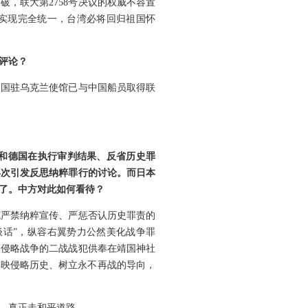
，联大第2758号决议的权威不容置
将实现完全统一，台湾必将回归祖国怀
评论？
中国驻乌克兰使馆已与中国船员取得联
本和德国在执行审判结果、反省历史罪
再次引发反思纳粹罪行的讨论。而日本
了。中方对此如何看待？
成严禁纳粹宣传、严惩否认历史罪责的
谈话”，纵容右翼势力公然美化战争罪
动侵略战争的二战战犯供奉在靖国神社
反映侵略历史、树立永不再战的导向，
，真正走和平道路。