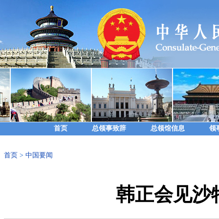
首页
总领事致辞
总领馆信息
领
首页
>
中国要闻
韩正会见沙