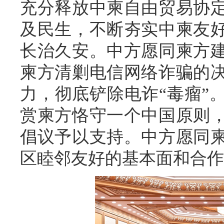
充分释放中柬自由贸易协
及民生，不断夯实中柬友
长治久安。中方愿同柬方
柬方清剿电信网络诈骗的
力，彻底铲除电诈“毒瘤”
赏柬方恪守一个中国原则
倡议予以支持。中方愿同
区睦邻友好的基本面和合作