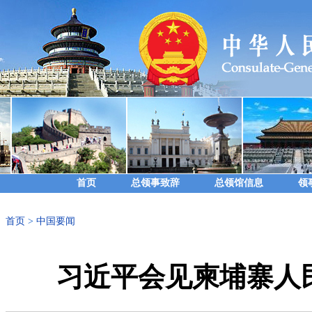
首页
总领事致辞
总领馆信息
领
首页
>
中国要闻
习近平会见柬埔寨人