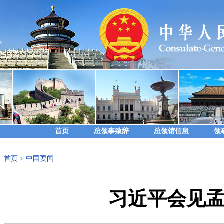
首页
总领事致辞
总领馆信息
领
首页
>
中国要闻
习近平会见