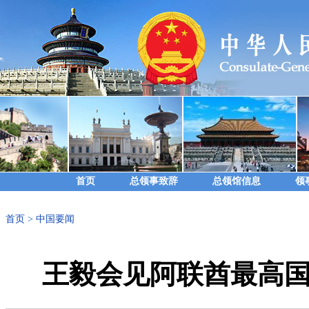
首页
总领事致辞
总领馆信息
领
首页
>
中国要闻
王毅会见阿联酋最高