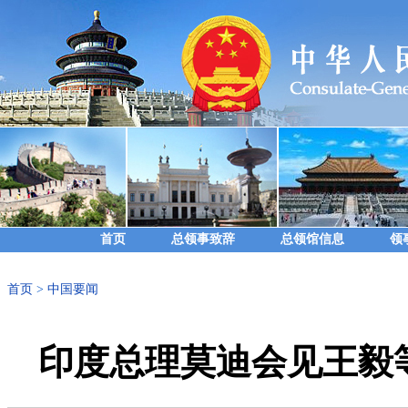
首页
总领事致辞
总领馆信息
领
首页
>
中国要闻
印度总理莫迪会见王毅