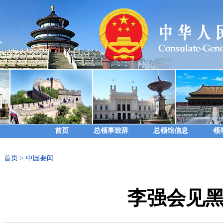
首页
总领事致辞
总领馆信息
领
首页
>
中国要闻
李强会见