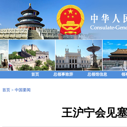
首页
总领事致辞
总领馆信息
领
首页
>
中国要闻
王沪宁会见