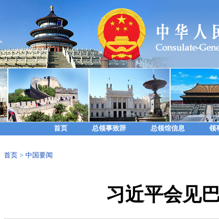
首页
总领事致辞
总领馆信息
领
首页
>
中国要闻
习近平会见