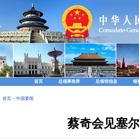
首页
总领事致辞
总领馆信息
领
首页
>
中国要闻
蔡奇会见塞