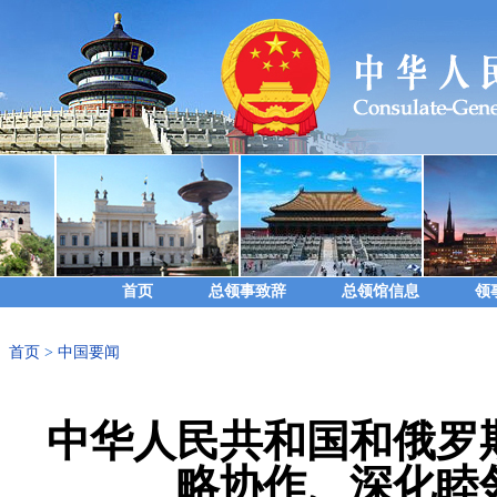
首页
总领事致辞
总领馆信息
领
首页
>
中国要闻
中华人民共和国和俄罗
略协作、深化睦