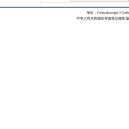
地址：Grönsakstorget 3 Got
中华人民共和国驻哥德堡总领馆 版权所有 