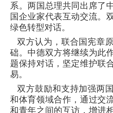
系。两国总理共同出席了
国企业家代表互动交流。
绿色转型对话。
双方认为，联合国宪章
础。中德双方将继续为此
题保持对话，坚定维护联
易。
双方鼓励和支持加强两
和体育领域合作，通过交
和青年之间的互访，增进